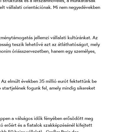
i struktúrák és a létszámnövelés, a munkatársak
elt vállalati orientációnak. Mi nem negyedévekben
tménytámogatás jellemzi vállalati kultúránkat. Az
esség teszik lehetővé azt az átláthatóságot, mely
anonim óriásszervezetben, hanem egy személyes,
. Az elmúlt években 35 millió eurót fektettünk be
startjelének fogunk fel, amely mindig sikereket
. Éppen a válságos idők fényében erősödött meg
ó erőért és a fiatalok szakképzésénél kifejtett
bb 50 bajor vállalat), „Großer Preis des