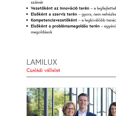
számár
Vezetőként az innováció terén
– a legfejlet
Elsőként a szerviz terén
– gyors, nem nehézk
Kompetenciavezetőként
– a legkiválóbb taná
Elsőként a problémamegoldás terén
– egyéni
megoldások
LAMILUX
Családi vállalat