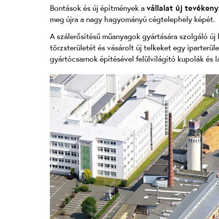
Bontások és új építmények a
vállalat új tevéken
meg újra a nagy hagyományú cégtelephely képét.
A szálerősítésű műanyagok gyártására szolgáló új
törzsterületét és vásárolt új telkeket egy iparte
gyártócsarnok építésével felülvilágító kupolák és 