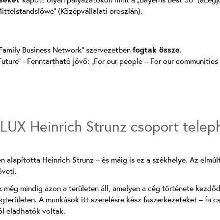
ittelstandslöwe” (Középvállalati oroszlán).
e Family Business Network” szervezetben
fogtak össze
.
uture” - Fenntartható jövő: „For our people – For our communities 
ILUX Heinrich Strunz csoport telep
n alapította Heinrich Strunz – és máig is ez a székhelye. Az elmú
veti.
k még mindig azon a területen áll, amelyen a cég története kezdő
gterületen. A munkások itt szerelésre kész faszerkezeteket – fa c
ól eladhatók voltak.