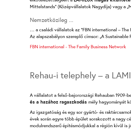
Mittelstands” (Középvállalatok Nagydíja) vagy a „M
Nemzetközileg ...
… a családi vállalatok az "FBN international – Th
Az alapszabályon szereplő címsor: „A Sustainable F
FBN international - The Family Business Network
Rehau-i telephely – a LAM
A vállalatot a felső-bajorországi Rehauban 1909-be
és a hazához ragaszkodás
mély hagyományát kö
Az igazgatóság és egy sor gyártó- és raktárcsarno
évek során egyre több épület sorakozott a nagy cé
modulrendszerű építésmódjukkal a régión kívül is j