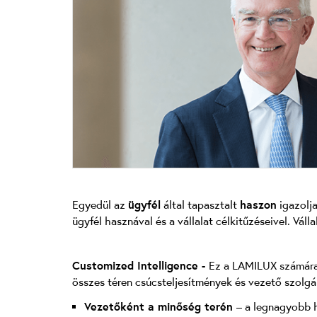
Egyedül az
ügyfél
által tapasztalt
haszon
igazolja
ügyfél hasznával és a vállalat célkitűzéseivel. Vál
Customized Intelligence -
Ez a LAMILUX számára
összes téren csúcsteljesítmények és vezető szolgál
Vezetőként a minőség terén
– a legnagyobb h