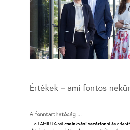
Értékek – ami fontos nekü
A fenntarthatóság ...
... a LAMILUX-nál
cselekvési vezérfonal
és orient