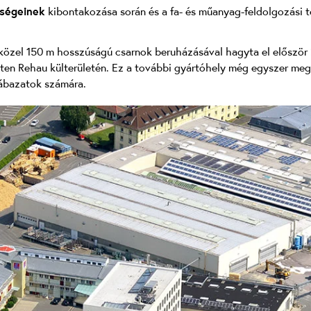
ységeinek
kibontakozása során és a fa- és műanyag-feldolgozási t
 közel 150 m hosszúságú csarnok beruházásával hagyta el először
rületen Rehau külterületén. Ez a további gyártóhely még egyszer 
lábazatok számára.