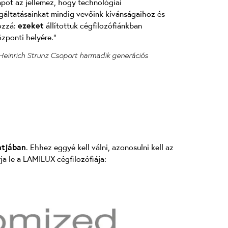
apot az jellemez, hogy technológiai
lgáltatásainkat mindig vevőink kívánságaihoz és
ozzá:
ezeket
állítottuk cégfilozófiánkban
zponti helyére."
 Heinrich Strunz Csoport harmadik generációs
ntjában
. Ehhez eggyé kell válni, azonosulni kell az
rja le a LAMILUX cégfilozófiája: