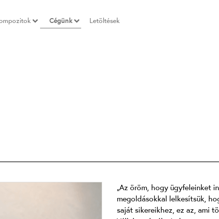
ompozitok
Cégünk
Letöltések
„Az öröm, hogy ügyfeleinket inn
megoldásokkal lelkesítsük, hog
saját sikereikhez, ez az, ami 