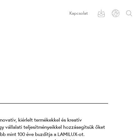
Kapcsolat
ovatív, kiérlelt termékekkel és kreatív
y vállalati teljesítményeikkel hozzásegítsük őket
több mint 100 éve buzdítja a LAMILUX-ot.