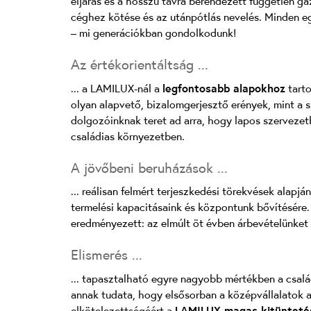
eljárás és a hosszú távra berendezett független ga
céghez kötése és az utánpótlás nevelés. Minden eg
– mi generációkban gondolkodunk!
Az értékorientáltság ...
... a LAMILUX-nál a
legfontosabb alapokhoz
tarto
olyan alapvető, bizalomgerjesztő erények, mint a 
dolgozóinknak teret ad arra, hogy lapos szervez
családias környezetben.
A jövőbeni beruházások ...
... reálisan felmért terjeszkedési törekvések alapj
termelési kapacitásaink és központunk bővítésére. 
eredményezett: az elmúlt öt évben árbevételünket
Elismerés ...
... tapasztalható egyre nagyobb mértékben a csalá
annak tudata, hogy elsősorban a középvállalatok a g
elkötelezettségéért a
LAMILUX magas kitüntet