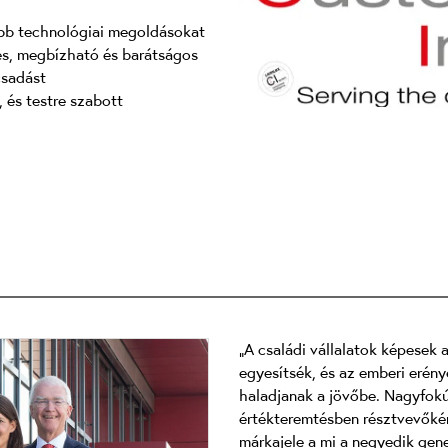
tebb technológiai megoldásokat
es, megbízható és barátságos
csadást
, és testre szabott
„A családi vállalatok képesek 
egyesítsék, és az emberi erény
haladjanak a jövőbe. Nagyfokú 
értékteremtésben résztvevőkért
márkajele a mi a negyedik gene