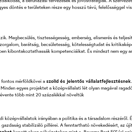
zdálkodás, a beruházási tervezések és jövőstratégiák. A szervezet
yes döntés e területeken része egy hosszú távú, felelősséggel vis
zik. Megbecsülés, tisztességesség, emberség, elismerés és teljesí
szorgalom, barátság, becsületesség, kötelességtudat és kritikakép
etben kibontakoztathassák kompetenciáikat. És mindezt nem egy 
án fontos mérföldkövei a
szolid és jelentős vállalatfejlesztésnek
Minden egyes projektet a középvállalati lét olyan magával ragadó 
 évente több mint 20 százalékkal növeltük
di középvállalatok irányában a politika és a társadalom részéről
azdaság stabilizáló pillérei. A fenntartható növekedésért, az újít
éseket
kapott olyan pályázatokon mint a „Bayerns Best 50” (aLegjo