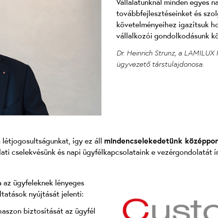
Vállalatunknál minden egyes n
továbbfejlesztéseinket és szo
követelményeihez igazítsuk h
vállalkozói gondolkodásunk kö
Dr. Heinrich Strunz, a LAMILUX
ügyvezető társtulajdonosa.
 létjogosultságunkat, így ez áll
minden
cselekedetünk középpo
lalati cselekvésünk és napi ügyfélkapcsolataink e vezérgondolatát í
 az ügyfeleknek lényeges
tatások nyújtását jelenti:
aszon biztosítását az ügyfél