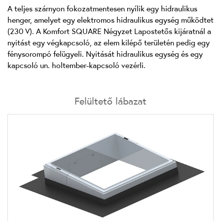
A teljes szárnyon fokozatmentesen nyílik egy hidraulikus
henger, amelyet egy elektromos hidraulikus egység működtet
(230 V). A Komfort SQUARE Négyzet Lapostetős kijáratnál a
nyitást egy végkapcsoló, az elem kilépő területén pedig egy
fénysorompó felügyeli. Nyitását hidraulikus egység és egy
kapcsoló un. holtember-kapcsoló vezérli.
Felültető lábazat