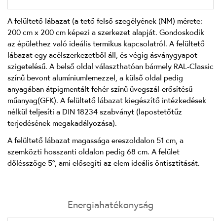
A felültető lábazat (a tető felső szegélyének (NM) mérete:
200 cm x 200 cm képezi a szerkezet alapját. Gondoskodik
az épülethez való ideális termikus kapcsolatról. A felültető
lábazat egy acélszerkezetből áll, és végig ásványgyapot-
szigetelésű. A belső oldal választhatóan bármely RAL-Classic
színű bevont alumíniumlemezzel, a külső oldal pedig
anyagában átpigmentált fehér színű üvegszál-erősítésű
műanyag(GFK). A felültető lábazat kiegészítő intézkedések
nélkül teljesíti a DIN 18234 szabványt (lapostetőtűz
terjedésének megakadályozása).
A felültető lábazat magassága ereszoldalon 51 cm, a
szemközti hosszanti oldalon pedig 68 cm. A felület
dőlésszöge 5°, ami elősegíti az elem ideális öntisztítását.
Energiahatékonyság