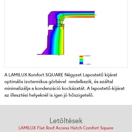
A LAMILUX Komfort SQUARE Négyzet Lapostető kijárat
optimális izotermikus görbével rendelkezik, és ezáltal
minimalizálja a kondenzáció kockázatát. A lapostető-kijárat
az illesztési helyeknél is igen jó hőszigetelő.
Letöltések
LAMILUX Flat Roof Access Hatch Comfort Square