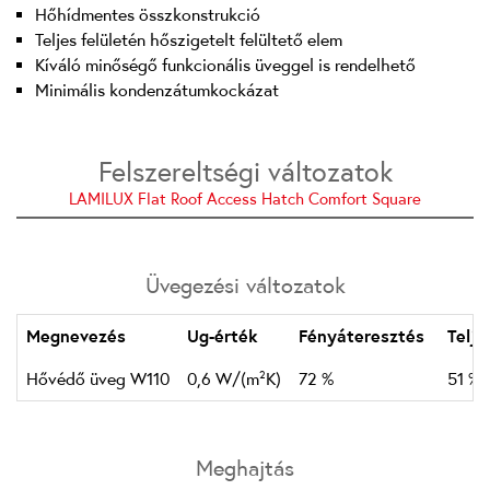
Hőhídmentes összkonstrukció
Teljes felületén hőszigetelt felültető elem
Kíváló minőségő funkcionális üveggel is rendelhető
Minimális kondenzátumkockázat
Felszereltségi változatok
LAMILUX Flat Roof Access Hatch Comfort Square
Üvegezési változatok
Megnevezés
Ug-érték
Fényáteresztés
Telj
Hővédő üveg W110
0,6 W/(m²K)
72 %
51 %
Meghajtás