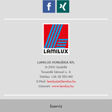
LAMILUX HUNGÁRIA Kft.
H-2100 Gödöllő
Tessedik Sámuel u. 4.
Telefax: +36 28 510-441
E-Mail:
lamilux(at)lamilux.hu
Internet:
www.lamilux.hu
Szerviz