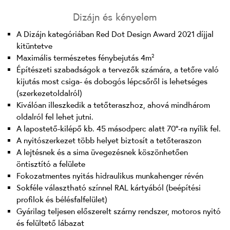
Dizájn és kényelem
A Dizájn kategóriában Red Dot Design Award 2021 díjjal
kitüntetve
Maximális természetes fénybejutás 4m²
Építészeti szabadságok a tervezők számára, a tetőre való
kijutás most csiga- és dobogós lépcsőről is lehetséges
(szerkezetoldalról)
Kiválóan illeszkedik a tetőteraszhoz, ahová mindhárom
oldalról fel lehet jutni.
A lapostető-kilépő kb. 45 másodperc alatt 70°-ra nyílik fel.
A nyitószerkezet több helyet biztosít a tetőteraszon
A lejtésnek és a sima üvegezésnek köszönhetően
öntisztító a felülete
Fokozatmentes nyitás hidraulikus munkahenger révén
Sokféle választható színnel RAL kártyából (beépítési
profilok és bélésfalfelület)
Gyárilag teljesen előszerelt szárny rendszer, motoros nyitó
és felültető lábazat