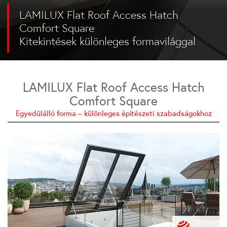
LAMILUX Flat Roof Access Hatch
Comfort Square
Kitekintések különleges formavilággal
LAMILUX Flat Roof Access Hatch
Comfort Square
Egyedülálló forma – különleges építészeti szabadságokhoz