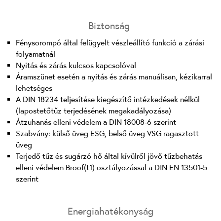
Biztonság
Fénysorompó által felügyelt vészleállító funkció a zárási
folyamatnál
Nyitás és zárás kulcsos kapcsolóval
Áramszünet esetén a nyitás és zárás manuálisan, kézikarral
lehetséges
A DIN 18234 teljesítése kiegészítő intézkedések nélkül
(lapostetőtűz terjedésének megakadályozása)
Átzuhanás elleni védelem a DIN 18008-6 szerint
Szabvány: külső üveg ESG, belső üveg VSG ragasztott
üveg
Terjedő tűz és sugárzó hő által kívülről jövő tűzbehatás
elleni védelem Broof(t1) osztályozással a DIN EN 13501-5
szerint
Energiahatékonyság