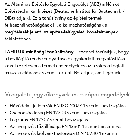
Az Általános Építésfelügyeleti Engedélyt (ABZ) a Német
Építéstechnikai Intézet (Deutsche Institut für Bautechnik /
DIBt) adja ki. Ez a tanúsítvány az építési termék
felhasználhatóságának ill. alkalmazhatóságának a
megítélését jelenti az építés-felügyeleti követelmények
tekintetében.
LAMILUX minőségi tanúsítvány
– ezennel tanúsítjuk, hogy
a bevilágító rendszer gyártása és gyakorlati megvalósítása
következetesen a termékengedélyek és az azokban foglalt
műszaki előírások szerint történt. Betartjuk, amit ígérünk!
Vizsgálati jegyzőkönyvek és európai engedélyek
Hővédelmi jellemzők EN ISO 10077-1 szerint bevizsgálva
Csapóesőállóság EN 12208 szerint bevizsgálva
Légzárás EN 12207 szerint bevizsgálva
Az üvegezés tűzállósága EN 13501-1 szerint besorolva
Az üvegezés kiolvaszthatósága DIN 18230-1 szerinti