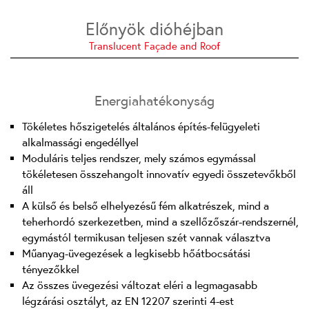
Előnyök dióhéjban
Translucent Façade and Roof
Energiahatékonyság
Tökéletes hőszigetelés általános építés-felügyeleti
alkalmassági engedéllyel
Moduláris teljes rendszer, mely számos egymással
tökéletesen összehangolt innovatív egyedi összetevőkből
áll
A külső és belső elhelyezésű fém alkatrészek, mind a
teherhordó szerkezetben, mind a szellőzőszár-rendszernél,
egymástól termikusan teljesen szét vannak választva
Műanyag-üvegezések a legkisebb hőátbocsátási
tényezőkkel
Az összes üvegezési változat eléri a legmagasabb
légzárási osztályt, az EN 12207 szerinti 4-est