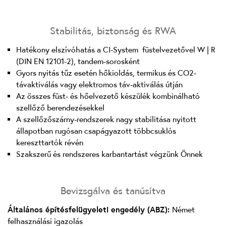
Stabilitás, biztonság és RWA
Hatékony elszívóhatás a CI-System füstelvezetővel W | R
(DIN EN 12101-2), tandem-sorosként
Gyors nyitás tűz esetén hőkioldás, termikus és CO2-
távaktiválás vagy elektromos táv-aktiválás útján
Az összes füst- és hőelvezető készülék kombinálható
szellőző berendezésekkel
A szellőzőszárny-rendszerek nagy stabilitása nyitott
állapotban rugósan csapágyazott többcsuklós
kereszttartók révén
Szakszerű és rendszeres karbantartást végzünk Önnek
Bevizsgálva és tanúsítva
Általános építésfelügyeleti engedély (ABZ):
Német
felhasználási igazolás