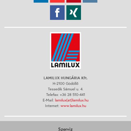
LAMILUX HUNGÁRIA Kft.
H-2100 Gödöllő
Tessedik Sámuel u. 4.
Telefax: +36 28 510-441
E-Mail:
lamilux(at)lamilux.hu
Internet:
www.lamilux.hu
Szerviz